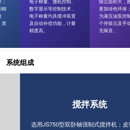
件；
电子称量、微机控制、
除尘面积大，
割精
数字显示等控制技术，
更加绿色环保
技
电子称量均具缓冲装置
为液压油泵控
，质
及自动补偿功能，计量
个停留点及手
精度高。
无噪音。
系统组成
搅拌系统
选用JS750型双卧轴强制式搅拌机；