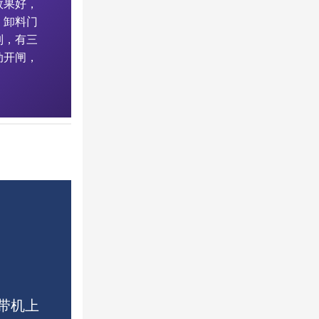
效果好，
；卸料门
制，有三
动开闸，
皮带机上