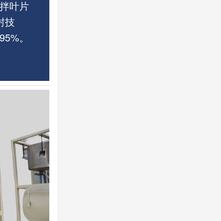
拌叶片
封技
95%。