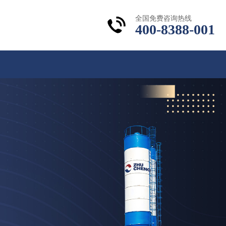
全国免费咨询热线
400-8388-001