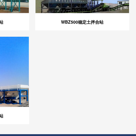
站
WBZ500稳定土拌合站
站