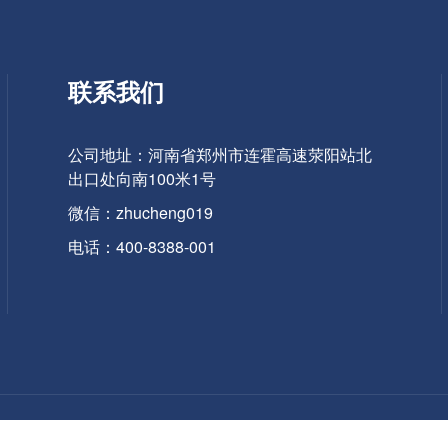
联系我们
公司地址：河南省郑州市连霍高速荥阳站北
出口处向南100米1号
微信：zhucheng019
电话：400-8388-001
 助程机械设备 All Rights Reserved.
豫ICP备2022016825号-1
豫公网安备4