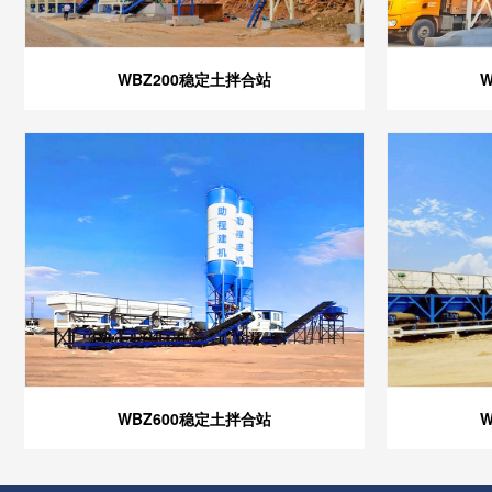
WBZ200稳定土拌合站
WBZ600稳定土拌合站