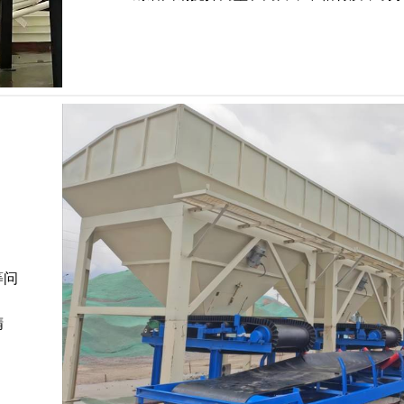
；
等问
精