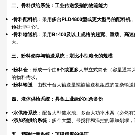
二、骨料供给系统：工业传送级别的物流能力
•
骨料配料机
：采用
多台PLD4800型或更大型号的配料机
预处理中心”。
•
骨料输送机
：采用
B1400及以上规格的超宽、重载、高
大。
三、粉料储存与输送系统：堪比小型粮仓的规模
•
粉料仓
：形成一个由
8个或更多
大型立式筒仓（容量通常为3
的物料需求。
•
粉料输送
：由数十台大输送量螺旋输送机组成的复杂输送
四、液体供给系统：具备工业级的冗余备份
•
水供给系统
：配备大型储水池、多台大功率水泵（必然有
•
添加剂供给系统
：多个大型、带搅拌和温控的添加剂罐，
五、精确计量系统：顶级精度的保证