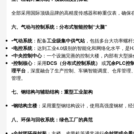
全部采用国际顶级品牌的高精度传感器和称重仪表，确保
六、气动与控制系统：分布式智能控制“大脑”
•
气动系统
：配备
工业级集中供气站
，包括多台大功率螺杆
•
电控系统
：达到工业4.0级别的智能化和网络化水平，是HZ
•
中央控制中心
：一个设施完善的控制大楼，内部有大型操
•
控制核心
：采用
DCS（分布式控制系统）
​ 或
冗余PLC控
理平台
，深度融合了生产控制、车辆智能调度、仓库管理、
管理。
七、钢结构与辅助结构：重型工业架构
•
钢结构主楼
：采用重型钢结构设计，使用高强度钢材，经
八、环保与回收系统：绿色工厂的典范
•
全封闭环保封装
：主楼、皮带机等通常进行
全封闭或全景