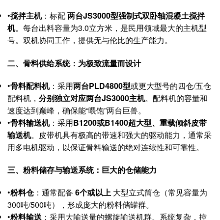
•
搅拌主机
：标配
两台JS3000型强制式双卧轴混凝土搅拌
机
。每台出料容量为3.0立方米，是民用领域最大的主机型
号。双机协同工作，提供无与伦比的生产能力。
二、骨料供给系统：为极致流量而设计
•
骨料配料机
：采用
两台PLD4800型
或更大型号的四仓/五仓
配料机，
分别独立对应两台JS3000主机
。配料机的容量和
速度达到巅峰，确保能“喂饱”两台巨兽。
•
骨料输送机
：采用
B1200或B1400超大型、重载倾斜皮带
输送机
。皮带机具有极高的带速和强大的驱动能力，通常采
用多电机驱动，以保证骨料输送的绝对连续性和可靠性。
三、粉料储存与输送系统：巨大的仓储能力
•
粉料仓
：通常配备
6个或以上
​ 大型立式筒仓（常见容量为
300吨/500吨），形成庞大的粉料储罐群。
•
粉料输送
：采用大输送量的螺旋输送机群。系统复杂，控