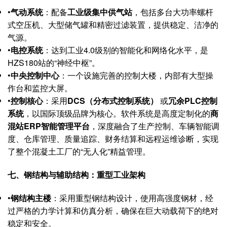
•
气动系统
：配备
工业级集中供气站
，包括多台大功率螺杆
式空压机、大型储气罐和精密过滤装置，提供稳定、洁净的
气源。
•
电控系统
：达到工业4.0级别的智能化和网络化水平，是
HZS180站的“神经中枢”。
•
中央控制中心
：一个设施完善的控制大楼，内部有大型操
作台和监控大屏。
•
控制核心
：采用
DCS（分布式控制系统）
​ 或
冗余PLC控制
系统
，以国际顶级品牌为核心。软件系统是高度定制化的
商
混站ERP智能管理平台
，深度融合了生产控制、车辆智能调
度、仓库管理、质量追踪、财务结算和远程运维诊断，实现
了整个混凝土工厂的“无人化”精益管理。
七、钢结构与辅助结构：重型工业架构
•
钢结构主楼
：采用重型钢结构设计，使用高强度钢材，经
过严格的力学计算和仿真分析，确保在巨大动载荷下的绝对
稳定和安全。