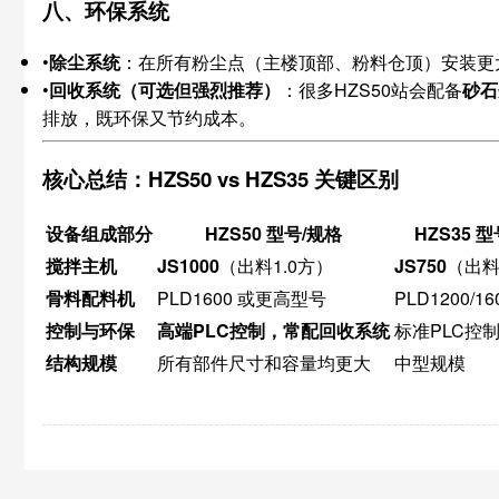
八、环保系统
•
除尘系统
：在所有粉尘点（主楼顶部、粉料仓顶）安装更
•
回收系统（可选但强烈推荐）
：很多HZS50站会配备
砂石
排放，既环保又节约成本。
核心总结：HZS50 vs HZS35 关键区别
设备组成部分
HZS50 型号/规格
HZS35 
搅拌主机
JS1000
（出料1.0方）
JS750
（出料
骨料配料机
PLD1600 或更高型号
PLD1200/16
控制与环保
高端PLC控制，常配回收系统
标准PLC控
结构规模
所有部件尺寸和容量均更大
中型规模