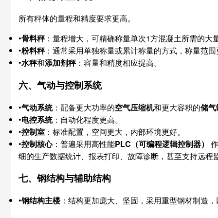
所有秤体的量程和精度要求更高。
•
骨料秤
：量程增大，可精确称量单次1方混凝土所需的大
•
粉料秤
：通常采用单独称量或累计称量的方式，称量范围
•
水秤
和
添加剂秤
：容量和精度相应提高。
六、气动与控制系统
•
气动系统
：配备更大功率的
空气压缩机
和更大容积的
储气
•
电控系统
：自动化程度更高。
•
控制室
：标准配置，空间更大，内部环境更好。
•
控制核心
：普遍采用高性能
PLC（可编程逻辑控制器）
​
细的生产数据统计、报表打印、故障诊断，甚至支持远程
七、钢结构与辅助结构
•
钢结构主楼
：结构更加庞大、坚固，采用重型钢材制造，