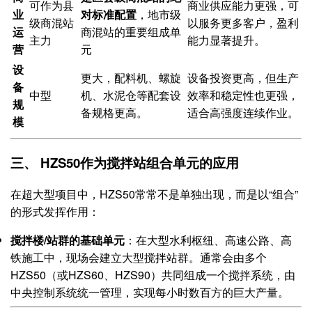
可作为县
商业供应能力更强，可
业
对标准配置
，地市级
级商混站
以服务更多客户，盈利
运
商混站的重要组成单
主力
能力显著提升。
营
元
设
更大，配料机、螺旋
设备投资更高，但生产
备
中型
机、水泥仓等配套设
效率和稳定性也更强，
规
备规格更高。
适合高强度连续作业。
模
三、 HZS50作为搅拌站组合单元的应用
在超大型项目中，HZS50常常不是单独出现，而是以“组合”
的形式发挥作用：
搅拌楼/站群的基础单元
​：在大型水利枢纽、高速公路、高
铁施工中，现场会建立大型搅拌站群。通常会由多个
HZS50（或HZS60、HZS90）共同组成一个搅拌系统，由
中央控制系统统一管理，实现每小时数百方的巨大产量。