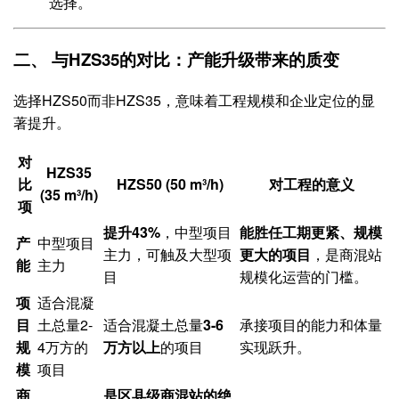
选择。
二、 与HZS35的对比：产能升级带来的质变
选择HZS50而非HZS35，意味着工程规模和企业定位的显
著提升。
对
HZS35
比
HZS50 (50 m³/h)
对工程的意义
(35 m³/h)
项
提升43%​
，中型项目
能胜任工期更紧、规模
产
中型项目
主力，可触及大型项
更大的项目
，是商混站
能
主力
目
规模化运营的门槛。
项
适合混凝
目
土总量2-
适合混凝土总量
3-6
承接项目的能力和体量
规
4万方的
万方以上
的项目
实现跃升。
模
项目
商
是区县级商混站的绝